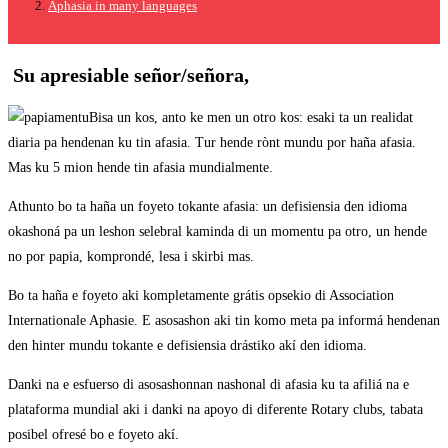
Aphasia in many languages
Su apresiable señor/señora,
Bisa un kos, anto ke men un otro kos: esaki ta un realidat
diaria pa hendenan ku tin afasia. Tur hende rònt mundu por haña afasia.
Mas ku 5 mion hende tin afasia mundialmente.
Athunto bo ta haña un foyeto tokante afasia: un defisiensia den idioma
okashoná pa un leshon selebral kaminda di un momentu pa otro, un hende
no por papia, komprondé, lesa i skirbi mas.
Bo ta haña e foyeto aki kompletamente grátis opsekio di Association
Internationale Aphasie. E asosashon aki tin komo meta pa informá hendenan
den hinter mundu tokante e defisiensia drástiko akí den idioma.
Danki na e esfuerso di asosashonnan nashonal di afasia ku ta afiliá na e
plataforma mundial aki i danki na apoyo di diferente Rotary clubs, tabata
posibel ofresé bo e foyeto akí.