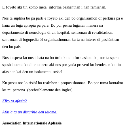
E foyeto aki tin komo meta, informá pashèntnan i nan famianan.
Nos ta supliká bo pa parti e foyeto akí den bo organisashon òf perkurá pa e
haña un lugá apropiá pa para. Bo por pensa lugánan manera na
departamento di neurología di un hospital, sentronan di revalidashon,
sentronan di logopedia òf organisashonnan ku ta na interes di pashèntnan
den bo pais.
Nos ta spera ku nos tabata na bo òrdu ku e informashon aki; nos ta spera
speshalmente ku di e manera aki nos por yuda prevení ku hendenan ku tin
afasia ta kai den un isolamentu soshal.
Ku gustu nos lo risibí bo reakshon i proposishonnan. Bo por tuma kontakto
ku mi persona. (preferiblemente den ingles)
Kiko ta afasia?
Afasia ta un disturbio den idioma.
Association Internationale Aphasie