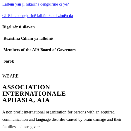
Lalbûn yan jî nikarîna dengkirinê çî ye?
Girêdana dengkirinê lalbûnike di zimên da
Digel rêz û silavan
Rêxistina Cîhanî ya lalbûnê
Members of the AIA Board of Governors
Sarok
WE ARE:
ASSOCIATION
INTERNATIONALE
APHASIA, AIA
A non profit international organization for persons with an acquired
communication and language disorder caused by brain damage and their
families and caregivers.