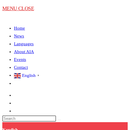
MENU
CLOSE
Home
News
Languages
About AIA
Events
Contact
English
▼
Kurdish