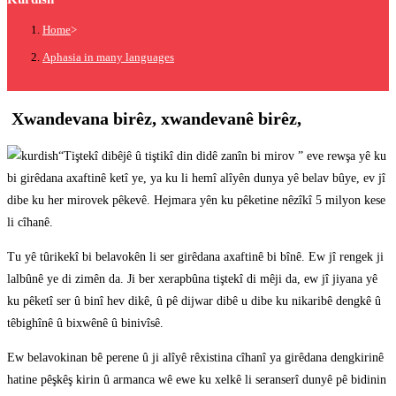
Home
>
Aphasia in many languages
Xwandevana birêz, xwandevanê birêz,
“Tiştekî dibêjê û tiştikî din didê zanîn bi mirov ” eve rewşa yê ku
bi girêdana axaftinê ketî ye, ya ku li hemî alîyên dunya yê belav bûye, ev jî
dibe ku her mirovek pêkevê. Hejmara yên ku pêketine nêzîkî 5 milyon kese
li cîhanê.
Tu yê tûrikekî bi belavokên li ser girêdana axaftinê bi bînê. Ew jî rengek ji
lalbûnê ye di zimên da. Ji ber xerapbûna tiştekî di mêji da, ew jî jiyana yê
ku pêketî ser û binî hev dikê, û pê dijwar dibê u dibe ku nikaribê dengkê û
têbighînê û bixwênê û binivîsê.
Ew belavokinan bê perene û ji alîyê rêxistina cîhanî ya girêdana dengkirinê
hatine pêşkêş kirin û armanca wê ewe ku xelkê li seranserî dunyê pê bidinin